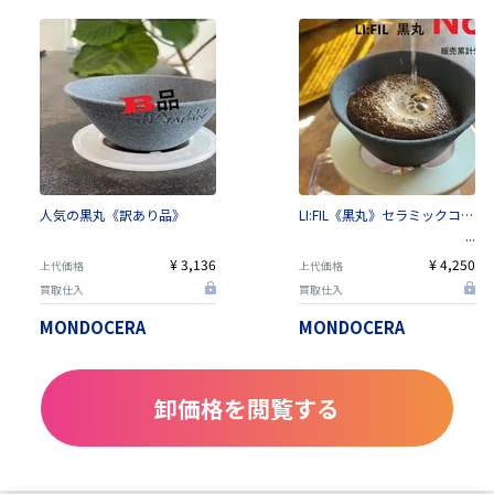
人気の黒丸《訳あり品》
LI:FIL《黒丸》セラミックコーヒーフィルター
¥ 3,136
¥ 4,250
上代価格
上代価格
買取仕入
買取仕入
MONDOCERA
MONDOCERA
卸価格を閲覧する