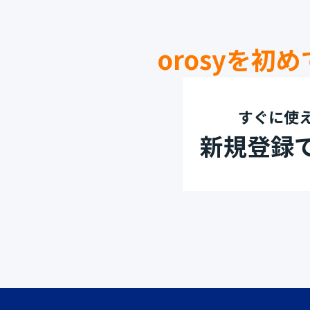
orosyを初
すぐに使
新規登録