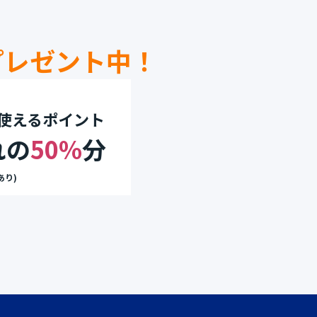
プレゼント中！
使えるポイント
れの
50%
分
あり)