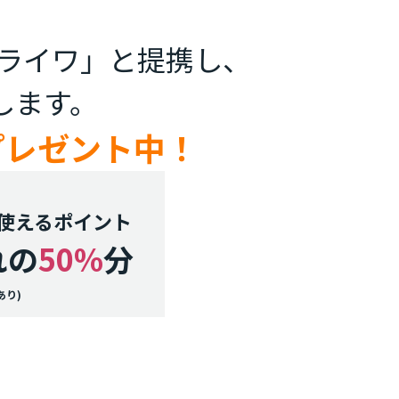
ライワ」と提携し、
します。
プレゼント中！
使えるポイント
れの
50%
分
あり)