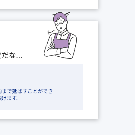
な...
内まで延ばすことができ
頂けます。