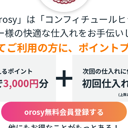
osy」は
「コンフィチュールヒ
ー様の快適な仕入れをお手伝い
めてご利用の方に、
ポイント
えるポイント
次回の仕入れに
で
3,000円
分
初回仕入
(上限
orosy無料会員登録する
他にもお得なことがもっとある！