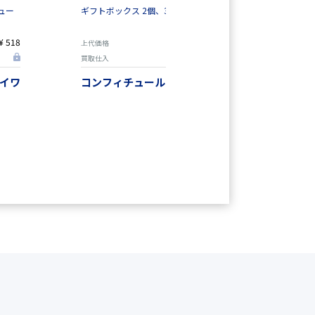
ュー
ギフトボックス 2個、3個入用
ブルーベリ
チュール 1
¥ 518
¥ 231
上代価格
上代価格
買取仕入
買取仕入
イワ
コンフィチュールヒライワ
コンフィ