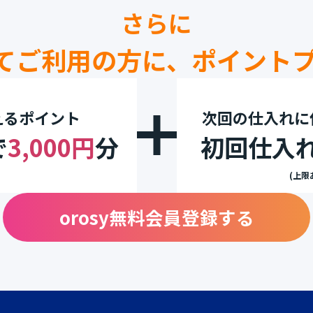
さらに
めてご利用の方に、
ポイント
えるポイント
次回の仕入れに
で
3,000円
分
初回仕入
(上限
orosy無料会員登録する