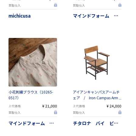
応
買取仕入
買取仕入
michicusa
マインドフォーム オルウェイズ
小花刺繍ブラウス（10265-
アイアンキャンパスアームチ
0517）
ェア / Iron Campas Arm
Chair JW-0157
¥ 21,000
¥ 24,000
上代価格
上代価格
買取仕入
買取仕入
マインドフォーム オルウェイズ
チタロナ バイ ビーカンパニー