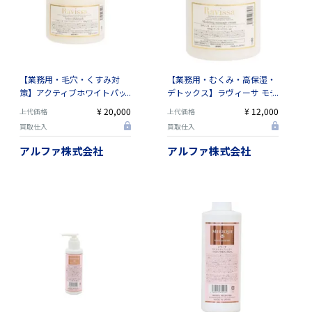
【業務用・毛穴・くすみ対
【業務用・むくみ・高保湿・
策】アクティブホワイトパッ
デトックス】ラヴィーサ モデ
ク 400g | サロンクオリティの
リングマッサージクリーム
¥ 20,000
¥ 12,000
上代価格
上代価格
ブライトニングパック（店販
500g｜還元水素水ベース・植
買取仕入
買取仕入
用・高リピート率・トラブル
物幹細胞エキス配合の美容液
肌対応）
仕立て
アルファ株式会社
アルファ株式会社