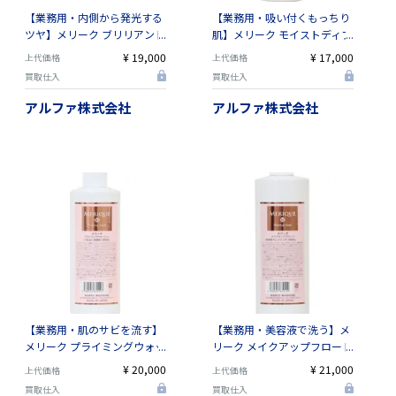
【業務用・内側から発光する
【業務用・吸い付くもっちり
ツヤ】メリーク ブリリアント
肌】メリーク モイストディフ
エマルション 120mL｜界面
ェンサー 300mL｜高保湿化
¥ 19,000
¥ 17,000
上代価格
上代価格
活性剤フリー・透明感・くす
粧水・ダメージケア・潤いの
買取仕入
買取仕入
み集中ケア
通り道を作る
アルファ株式会社
アルファ株式会社
【業務用・肌のサビを流す】
【業務用・美容液で洗う】メ
メリーク プライミングウォッ
リーク メイクアップフロート
シュ 300mL｜水素水使用・
400mL｜界面活性剤フリー・
¥ 20,000
¥ 21,000
上代価格
上代価格
濃密泡でくすみオフ・サロン
潤いを守って落とす
買取仕入
買取仕入