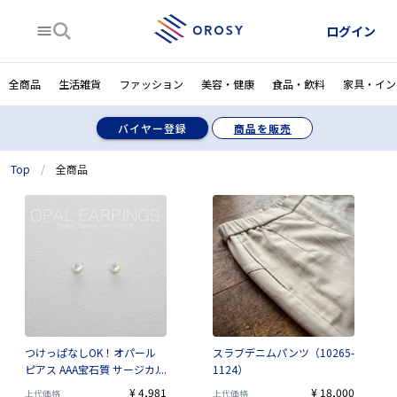
ログイン
全商品
生活雑貨
ファッション
美容・健康
食品・飲料
家具・イン
バイヤー登録
商品を販売
Top
/
全商品
つけっぱなしOK！オパール
スラブデニムパンツ（10265-
ピアス AAA宝石質 サージカル
1124）
ステンレス 金属アレルギー対
¥ 4,981
¥ 18,000
上代価格
上代価格