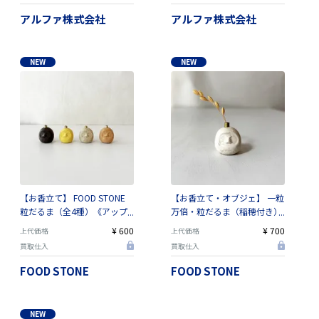
品質
アルファ株式会社
アルファ株式会社
NEW
NEW
【お香立て】 FOOD STONE
【お香立て・オブジェ】 一粒
粒だるま（全4種）《アップ
万倍・粒だるま（稲穂付き）
サイクル・縁起物》
《アップサイクル・縁起物》
¥ 600
¥ 700
上代価格
上代価格
買取仕入
買取仕入
FOOD STONE
FOOD STONE
NEW