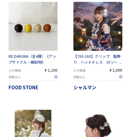
RE:DARUMA（全4種）《アッ
【700-160】クリップ 髪飾
プサイクル・縁起物》
り ヘッドドレス ロリー
タ コスプレ チュール レ
¥ 1,100
¥ 2,000
上代価格
上代価格
ース 成人式 卒業式 浴衣
買取仕入
買取仕入
FOOD STONE
シャルマン