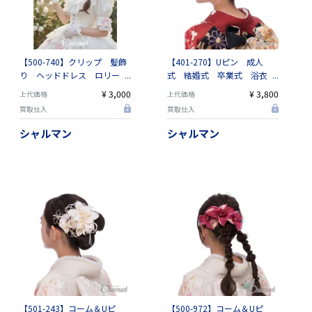
【500-740】クリップ 髪飾
【401-270】Uピン 成人
り ヘッドドレス ロリー
式 結婚式 卒業式 浴衣
タ コスプレ チュール レ
街歩き 七五三
¥ 3,000
¥ 3,800
上代価格
上代価格
ース 成人式 卒業式 浴衣
買取仕入
買取仕入
シャルマン
シャルマン
【501-243】コーム＆Uピ
【500-972】コーム＆Uピ