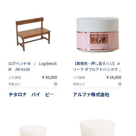
ログベンチ M / Log Bench
【業務用・押し返すハリ】メ
M JW-0158
リーク ダブルアドバンスクリ
ーム 75g｜高保湿・濃密保
¥ 30,000
¥ 24,000
上代価格
上代価格
護・一晩で変わるエイジング
買取仕入
買取仕入
ケア
チタロナ バイ ビーカンパニー
アルファ株式会社