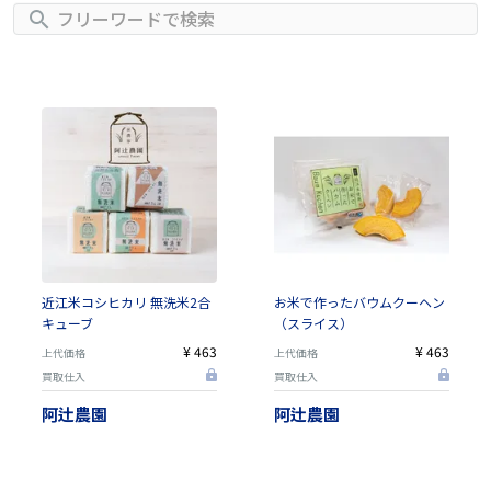
近江米コシヒカリ 無洗米2合
お米で作ったバウムクーヘン
キューブ
（スライス）
¥ 463
¥ 463
上代価格
上代価格
買取仕入
買取仕入
阿辻農園
阿辻農園