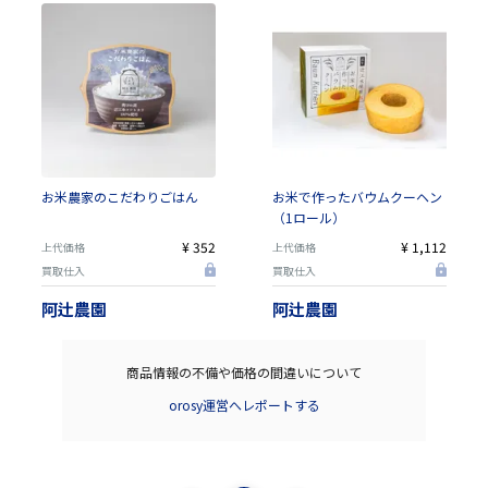
お米農家のこだわりごはん
お米で作ったバウムクーヘン
（1ロール）
¥ 352
¥ 1,112
上代価格
上代価格
買取仕入
買取仕入
阿辻農園
阿辻農園
商品情報の不備や価格の間違いについて
orosy運営へレポートする