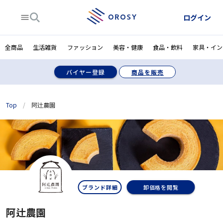
ログイン
全商品
生活雑貨
ファッション
美容・健康
食品・飲料
家具・イン
バイヤー登録
商品を販売
Top
/
阿辻農園
ブランド詳細
卸価格を閲覧
阿辻農園