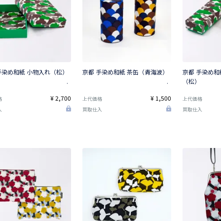
手染め和紙 小物入れ（松）
京都 手染め和紙 茶缶（青海波）
京都 手染め和
（松）
¥ 2,700
¥ 1,500
格
上代価格
上代価格
入
買取仕入
買取仕入