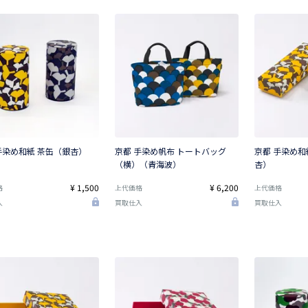
手染め和紙 茶缶（銀杏）
京都 手染め帆布 トートバッグ
京都 手染め和
（横）（青海波）
杏）
¥ 1,500
¥ 6,200
格
上代価格
上代価格
入
買取仕入
買取仕入