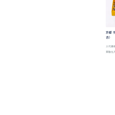
京都 
杏）
上代価
買取仕