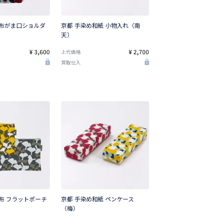
帆布がま口ショルダ
京都 手染め和紙 小物入れ（南
天）
¥ 3,600
¥ 2,700
上代価格
買取仕入
布 フラットポーチ
京都 手染め和紙 ペンケース
（梅）