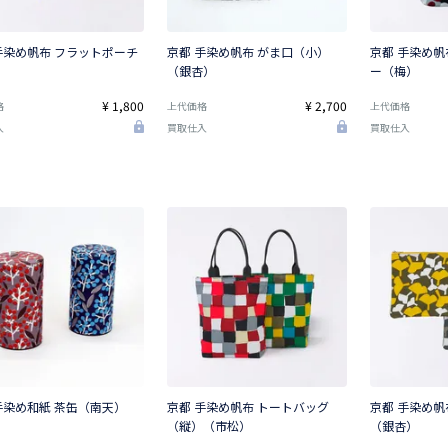
手染め帆布 フラットポーチ
京都 手染め帆布 がま口（小）
京都 手染め
（銀杏）
ー（梅）
¥ 1,800
¥ 2,700
格
上代価格
上代価格
入
買取仕入
買取仕入
手染め和紙 茶缶（南天）
京都 手染め帆布 トートバッグ
京都 手染め帆
（縦）（市松）
（銀杏）