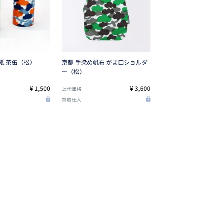
紙 茶缶（松）
京都 手染め帆布 がま口ショルダ
ー（松）
¥ 1,500
¥ 3,600
上代価格
買取仕入