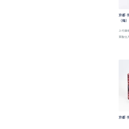
京都 
（梅）
上代価
買取仕
京都 