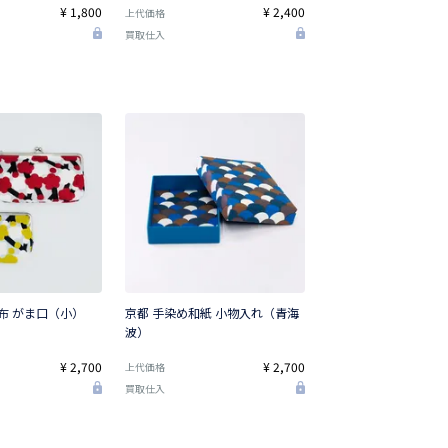
¥ 1,800
¥ 2,400
上代価格
買取仕入
布 がま口（小）
京都 手染め和紙 小物入れ（青海
波）
¥ 2,700
¥ 2,700
上代価格
買取仕入