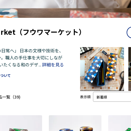
Market（フウワマーケット）
日常へ」 日本の文様や技術を、
ン。職人の手仕事を大切にしなが
いたくなる和のデザイン”を届け
...
詳細を見る
について
品一覧（39)
表示順
新着順