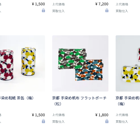
¥ 1,500
¥ 7,200
格
上代価格
上代価格
入
買取仕入
買取仕入
手染め和紙 茶缶（梅）
京都 手染め帆布 フラットポーチ
京都 手染め帆
（松）
（梅）
¥ 1,500
¥ 1,800
格
上代価格
上代価格
入
買取仕入
買取仕入