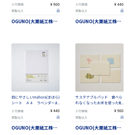
（mahora）ペイフォワード
交互横罫（罫幅は3種類から
¥ 900
¥ 440
上代価格
上代価格
まほらのもり【日本製】
選べます）【日本製】
買取仕入
買取仕入
OGUNO(大栗紙工株式会社）
OGUNO(大栗紙工株式会社）
目にやさしいmahora(まほら)
サステナブルパッド 食べら
シート Ａ４ ラベンダーあ
れなくなったお米を使った紙
みかけ横罫 ８．５ｍｍ【日
素材「kome-kami」を使用
¥ 440
¥ 960
上代価格
上代価格
本製】
【日本製】
買取仕入
買取仕入
OGUNO(大栗紙工株式会社）
OGUNO(大栗紙工株式会社）