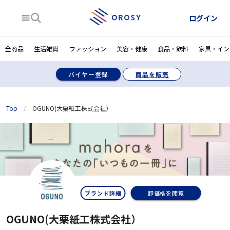
ログイン
全商品
生活雑貨
ファッション
美容・健康
食品・飲料
家具・イン
バイヤー登録
商品を販売
Top
/
OGUNO(大栗紙工株式会社）
ブランド詳細
卸価格を閲覧
OGUNO(大栗紙工株式会社）