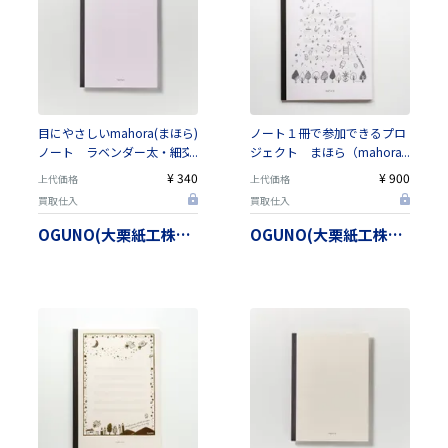
目にやさしいmahora(まほら)
ノート１冊で参加できるプロ
ノート ラベンダー太・細交
ジェクト まほら（mahora)
互横罫（サイズは４種類から
ペイフォワードうちゅうから
¥ 340
¥ 900
上代価格
上代価格
選べます）【日本製】
のおくりもの【日本製】
買取仕入
買取仕入
OGUNO(大栗紙工株式会社）
OGUNO(大栗紙工株式会社）