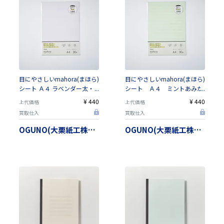
目にやさしいmahora(まほら)
目にやさしいmahora(まほら)
シート Ａ４ ラベンダー太・
シート Ａ４ ミントあみか
細交互横罫（罫幅は3種類か
け横罫 ８．５ｍｍ【日本
¥ 440
¥ 440
上代価格
上代価格
ら選べます）【日本製】
製】
買取仕入
買取仕入
OGUNO(大栗紙工株式会社）
OGUNO(大栗紙工株式会社）