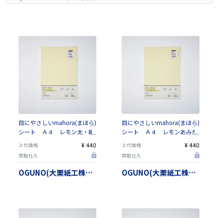
目にやさしいmahora(まほら)
目にやさしいmahora(まほら)
シート Ａ４ レモン太・細
シート Ａ４ レモンあみか
交互横罫（罫幅は3種類から
け横罫 ８．５ｍｍ【日本
¥ 440
¥ 440
上代価格
上代価格
選べます）【日本製】
製】
買取仕入
買取仕入
OGUNO(大栗紙工株式会社）
OGUNO(大栗紙工株式会社）