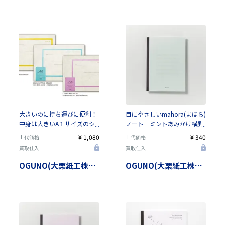
大きいのに持ち運びに便利！
目にやさしいmahora(まほら)
中身は大きいA１サイズのシ
ノート ミントあみかけ横罫
ート Ａ４→Ａ１ｎｏｔｅ
（サイズは４種類から選べま
¥ 1,080
¥ 340
上代価格
上代価格
【日本製】
す）【日本製】
買取仕入
買取仕入
OGUNO(大栗紙工株式会社）
OGUNO(大栗紙工株式会社）