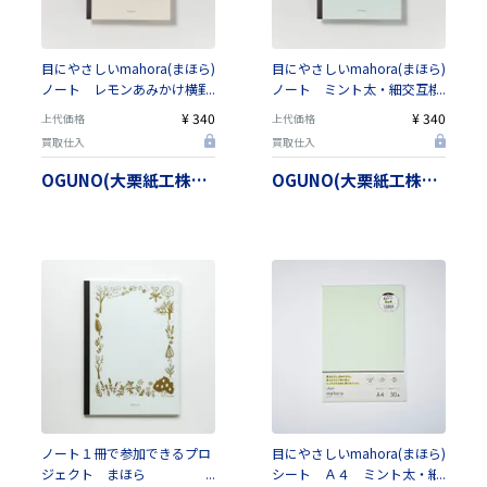
目にやさしいmahora(まほら)
目にやさしいmahora(まほら)
ノート レモンあみかけ横罫
ノート ミント太・細交互横
（サイズは４種類から選べま
罫（サイズは４種類から選べ
¥ 340
¥ 340
上代価格
上代価格
す）【日本製】
ます）【日本製】
買取仕入
買取仕入
OGUNO(大栗紙工株式会社）
OGUNO(大栗紙工株式会社）
ノート１冊で参加できるプロ
目にやさしいmahora(まほら)
ジェクト まほら
シート Ａ４ ミント太・細