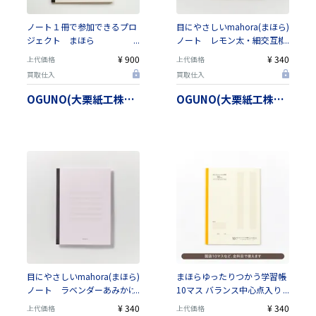
ノート１冊で参加できるプロ
目にやさしいmahora(まほら)
ジェクト まほら
ノート レモン太・細交互横
（mahora）ペイフォワード
罫（サイズは４種類から選べ
¥ 900
¥ 340
上代価格
上代価格
まほらのよる【日本製】
ます）【日本製】
買取仕入
買取仕入
OGUNO(大栗紙工株式会社）
OGUNO(大栗紙工株式会社）
目にやさしいmahora(まほら)
まほらゆったりつかう学習帳
ノート ラベンダーあみかけ
10マス バランス中心点入り
横罫（サイズは４種類から選
／ セミB5 ／ 21㎜（色は3種
¥ 340
¥ 340
上代価格
上代価格