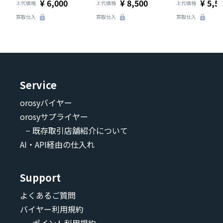
¥ 6,000
¥ 8,500
¥ 5,5
上代価格
上代価格
上代価格
買取仕入
買取仕入
買取仕入
Service
orosyバイヤー
orosyサプライヤー
− 既存取引店舗紹介について
AI・API経由の仕入れ
Support
よくあるご質問
バイヤー利用規約