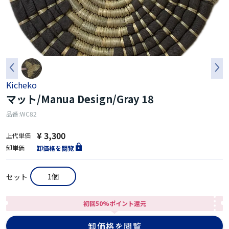
Kicheko
マット/Manua Design/Gray 18
品番:WC82
¥ 3,300
上代単価
卸単価
卸価格を閲覧
1個
セット
初回50%ポイント還元
卸価格を閲覧