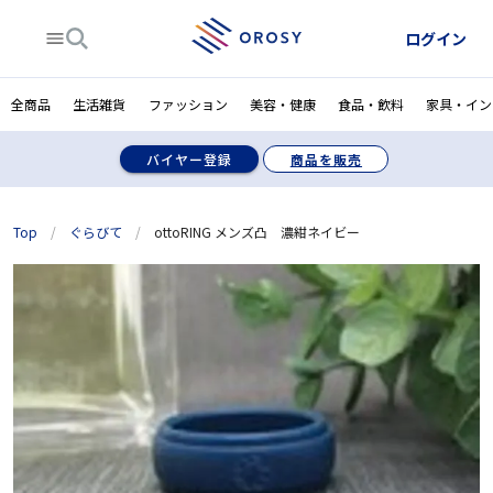
ログイン
全商品
生活雑貨
ファッション
美容・健康
食品・飲料
家具・イン
バイヤー登録
商品を販売
Top
/
ぐらびて
/
ottoRING メンズ凸 濃紺ネイビー