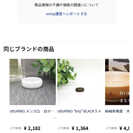
商品情報の不備や価格の間違いについて
orosy運営へレポートする
同じブランドの商品
ottoRING メンズ凸 白ホワイト
ottoRING "tiny" BLACKラメ
純岐阜県産 木製平盃
¥ 2,182
¥ 1,364
¥ 4,0
上代価格
上代価格
上代価格